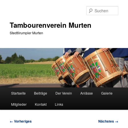
Zum
primären
Such
Inhalt
springen
Tambourenverein Murten
Stedtlirumpler Murten
Hauptmenü
Startseite
Beiträge
Der Verein
Anlässe
Galerie
Mitglieder
Kontakt
Links
Bilder-
← Vorheriges
Nächstes →
Navigation