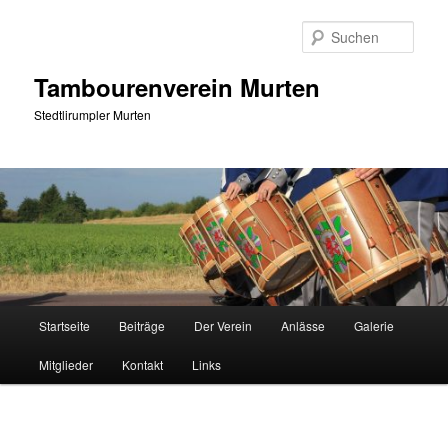
Zum
primären
Such
Inhalt
springen
Tambourenverein Murten
Stedtlirumpler Murten
Hauptmenü
Startseite
Beiträge
Der Verein
Anlässe
Galerie
Mitglieder
Kontakt
Links