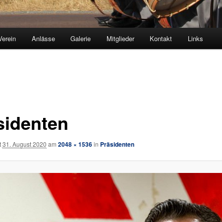
Verein
Anlässe
Galerie
Mitglieder
Kontakt
Links
sidenten
t
31. August 2020
am
2048 × 1536
in
Präsidenten