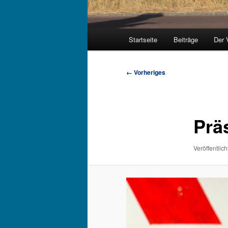
Hauptmenü
Startseite
Beiträge
Der 
Bilder-
← Vorheriges
Navigation
Prä
Veröffentlich