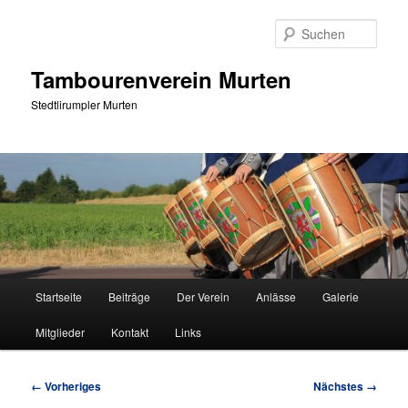
Zum
primären
Such
Inhalt
springen
Tambourenverein Murten
Stedtlirumpler Murten
Hauptmenü
Startseite
Beiträge
Der Verein
Anlässe
Galerie
Mitglieder
Kontakt
Links
Bilder-
← Vorheriges
Nächstes →
Navigation