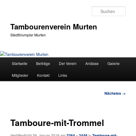
Zum
primären
Such
Inhalt
springen
Tambourenverein Murten
Stedtlirumpler Murten
Hauptmenü
Startseite
Beiträge
Der Verein
Anlässe
Galerie
Mitglieder
Kontakt
Links
Bilder-
Nächstes →
Navigation
Tamboure-mit-Trommel
Veröffentlicht
29. Januar 2016
am
3264 × 2448
in
Tamboure-mit-